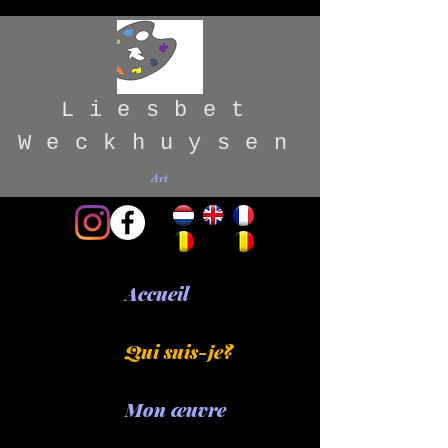
Liesbet
Weckhuysen
Art
Accueil
Qui suis-je?
Mon œuvre